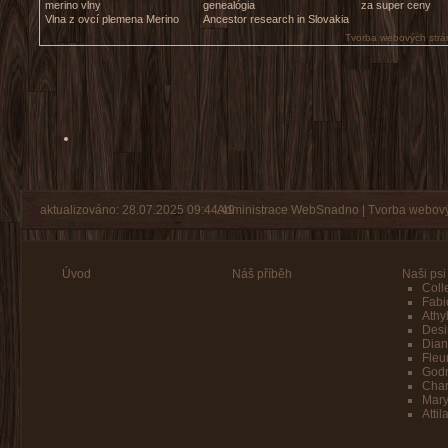
merino vlny
genealógia
za super ceny
Vlna z ovcí plemena Merino
Ancestor research in Slovakia
Tvorba webových strá
aktualizováno: 28.07.2025 09:44:49
Administrace WebSnadno
|
Tvorba webový
Úvod
Náš příběh
Naši psi
Coll
Fabi
Athy
Desi
Dian
Fleu
Godr
Char
Mar
Attil