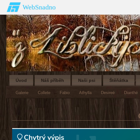
WebSnadno
Úvod
Náš příběh
Naši psi
Štěňátka
Galerie
Collete
Fabio
Athylla
Desireé
Dianthé