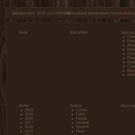
aktualizováno: 28.07.2025 09:44:49
Administrace WebSnadno
|
Tvorba webový
Úvod
Náš příběh
Naši psi
Coll
Fabi
Athy
Desi
Dian
Fleu
Godr
Char
Mar
Attil
Archiv
Galerie
Krycí psi
2020
Collete
2019
Fabio
2018
Athylla
2017
Desireé
2016
Dianthé
2015
Fleur