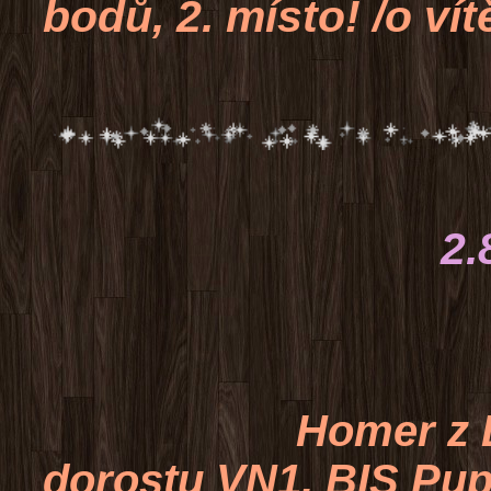
bodů, 2. místo! /o vít
2.8.2015 O
rozhodčí: Jí
Homer z Liblick
dorostu VN1, BIS Pup