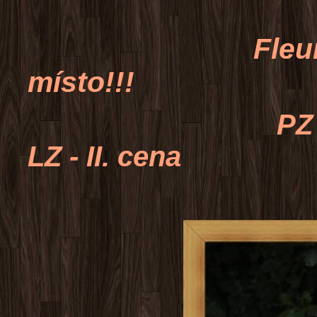
Fleur z Liblic
místo!!!
PZ - CACT, V
LZ - II. cena