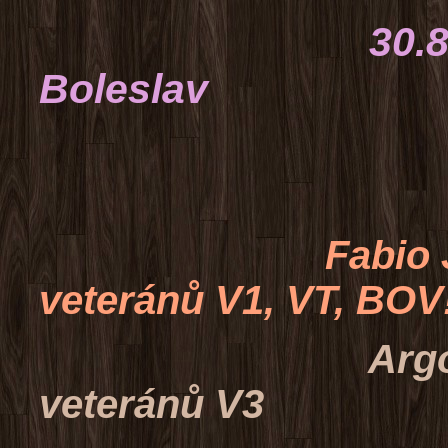
30.8.2015 
Boleslav
rozhodčí: P
Fabio Junior 
veteránů V1, VT, BOV
Argo z Liblick
veteránů V3