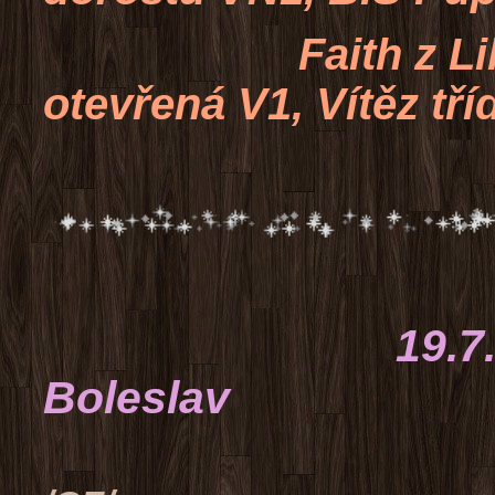
Faith z Liblický
otevřená V1, Vítěz tří
19.7.2015 
Boleslav
rozhodčí: S