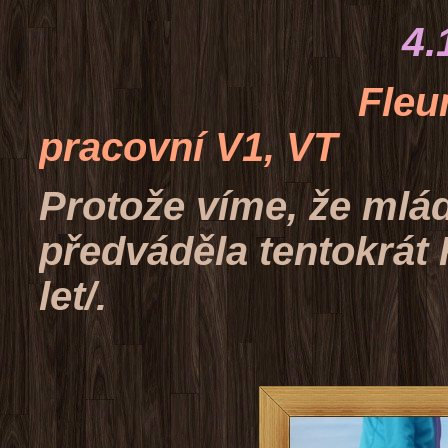
4.10.2015 
Fleur z Liblic
pracovní V1, VT
Protože víme, že mlád
předváděla tentokrát 
let/.