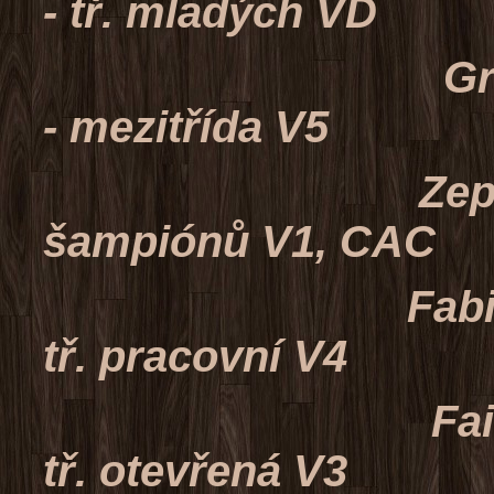
- tř. mladých VD
Grimm z Libl
- mezitřída V5
Zephyr Golde
šampiónů V1, CAC
Fabio Junior 
tř. pracovní V4
Faith z Libli
tř. otevřená V3