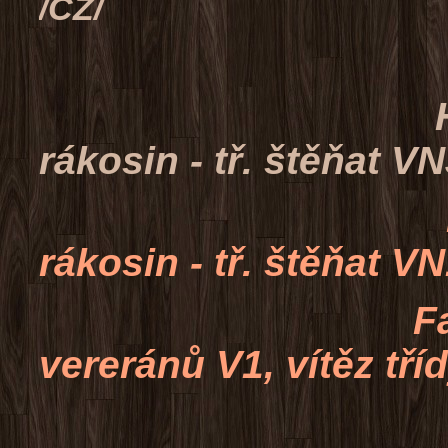
/CZ/
Henrick z 
rákosin - tř. štěňat V
Homer z L
rákosin - tř. štěňat V
Fabio Junior
vereránů V1, vítěz tří
Faith z L