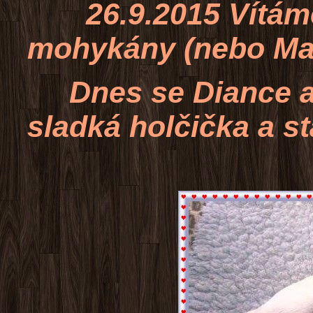
26.9.2015 Vítáme
mohykány (nebo M
Dnes se Diance a 
sladká holčička a s