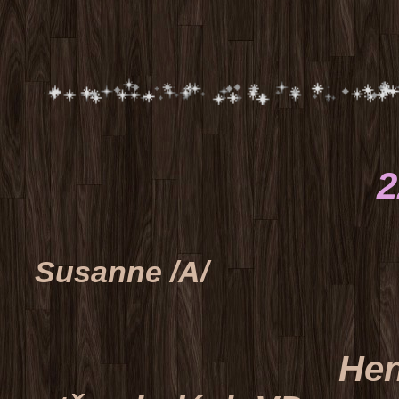
22.8.2015
rozhodčí
Susanne /A/
Henrick z Lib