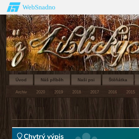
WebSnadno
Úvod
Náš příběh
Naši psi
Štěňátka
Archiv
2020
2019
2018
2017
2016
2015