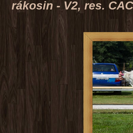
rákosin - V2, res. CA