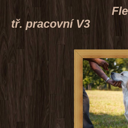
Fleur z Libli
tř. pracovní V3