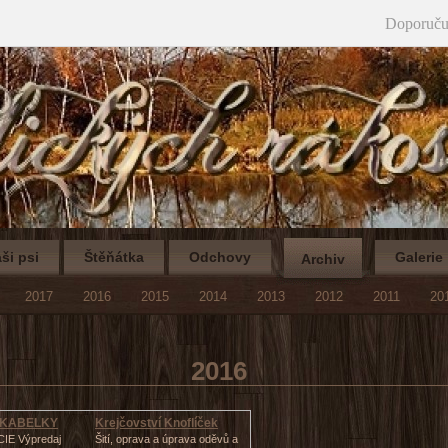
Doporuču
ši psi
Štěňátka
Odchovy
Galerie
Archiv
2017
2016
2015
2014
2013
2012
2011
20
2016
 KABELKY
Krejčovství Knoflíček
CIE Výpredaj
Šití, oprava a úprava oděvů a