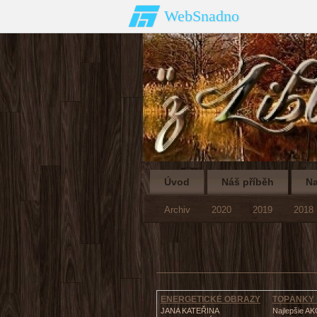
WebSnadno
Úvod
Náš příběh
Na
Archiv
2020
2019
2018
ENERGETICKÉ OBRAZY
TOPÁNKY
JANA KATEŘINA
Najlepšie AK