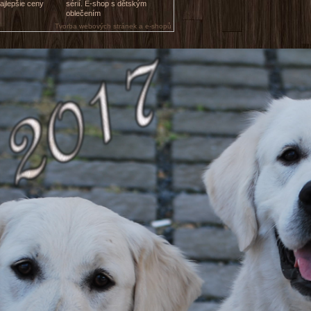
ajlepšie ceny
sérií. E-shop s dětským
oblečením
Tvorba webových stránek a e-shopů