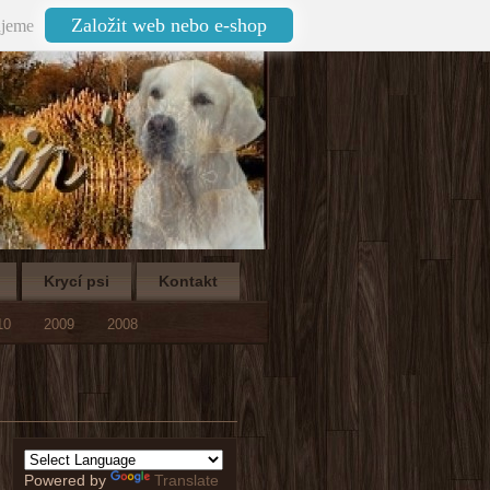
Založit web nebo e-shop
jeme
Krycí psi
Kontakt
10
2009
2008
Powered by
Translate