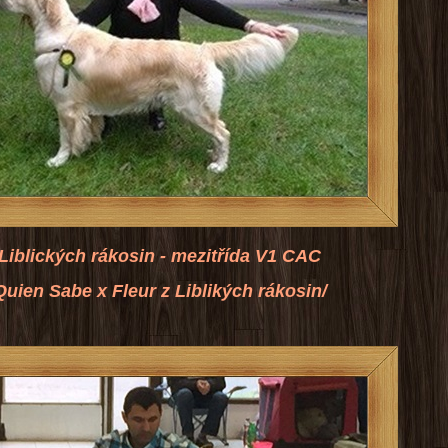
kých rákosin
- mezitřída V1 CAC
e x Fleur z Liblikých rákosin/