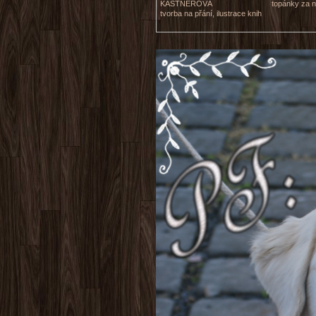
KASTNEROVÁ
topánky za n
tvorba na přání, ilustrace knih