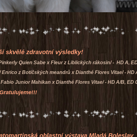
dravotní výsledky!
Pinkerly Quien Sabe x Fleur z Liblických rákosin/ - HD A, ED
 / Enrico z Botičských meandrů x Dianthé Flores Vitae/ - HD
/ Fabio Junior Mahikan x Dianthé Flores Vitae/ - HD A/B, ED 
me!!!
tinská oblastní výstava Mladá Boleslav