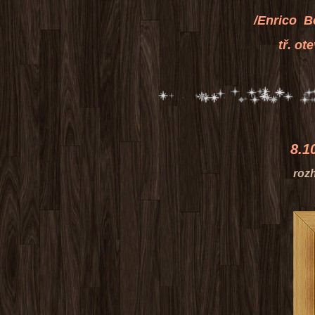
/Enrico Botičských 
tř. otevřená V1, 
8.10.2016 MVP
rozhodčí Zden