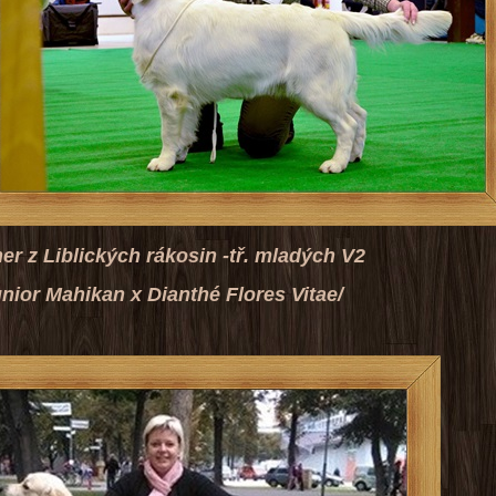
lických rákosin -
tř. mladých V2
an x Dianthé Flores Vitae/