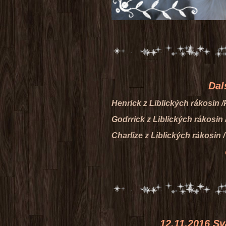
Další skvělé z
Henrick z Liblických rákosin /
Godrrick z Liblických rákosin
Charlize z Liblických rákosin 
Gratuluje
12.11.2016 Svatomar